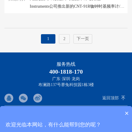
Instruments公司推出新的CNT-91R铷钟时基频率计/分
析仪，CNT-91R铷钟时基频率计/分析仪是一款功能
全面、性能优异的频率源校准器，该款仪器不仅拥有
高测量分辨率和先进的分析技术，还内置了超高稳定
度的铷钟时基
1
2
下一页
服务热线
400-1818-170
广东·深圳·龙岗
布澜路137号赛兔科技园1栋3楼
返回顶部
×
COPYRIGHT © 2003-2023 深圳市金凯博电子 - 电子测量与测控一体
化解决方案提供商 | 专注测控30年
欢迎光临本网站，有什么能帮到您的呢？
备案号：
粤ICP备2024328813号-1