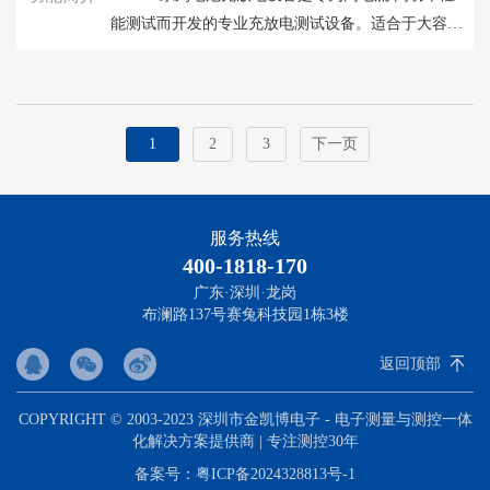
能测试而开发的专业充放电测试设备。适合于大容量
锂离子电池和锂离子电容器的性能测试评估、循环寿
命验证、产品型号选择等用途
1
2
3
下一页
服务热线
400-1818-170
广东·深圳·龙岗
布澜路137号赛兔科技园1栋3楼
返回顶部
COPYRIGHT © 2003-2023 深圳市金凯博电子 - 电子测量与测控一体
化解决方案提供商 | 专注测控30年
备案号：
粤ICP备2024328813号-1