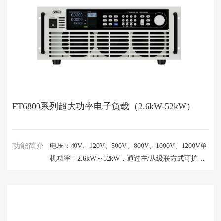
围输出及自动恒功率的加持，可大大增加应用覆盖范
围。人性化的图文窗口界面，支持多种语言，给使用
者带来直观的操作体验。FTP9000系列具备
LAN/RS485/CAN/GPIB/USB(串口)接口，既支持
SCPI协议也支持标准ModBus-RTU协议，再配合内置
隔离数/模控制接口，为系统集成应用带来极大的应
用多样性及便利性。
FT6800系列超大功率电子负载（2.6kW-52kW）
功能简介
电压：40V、120V、500V、800V、1000V、1200V单
机功率：2.6kW～52kW，通过主/从级联方式可扩展
至300kWFT6800系列大功率可编程直流电子负载，
基于高可靠性、高稳定性进行设计的多功能，大容量
电子负载产品。其环控制单元带宽高，具有超强的防
振荡能力，能最大程度的适应各类电源；而功率模块