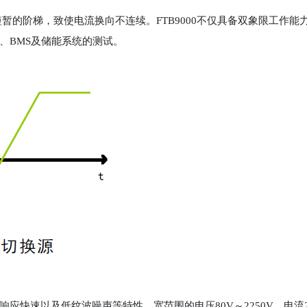
暂的阶梯，致使电流换向不连续。FTB9000不仅具备双象限工作
、BMS及储能系统的测试。
准、响应快速以及低纹波噪声等特性。宽范围的电压80V～2250V，电