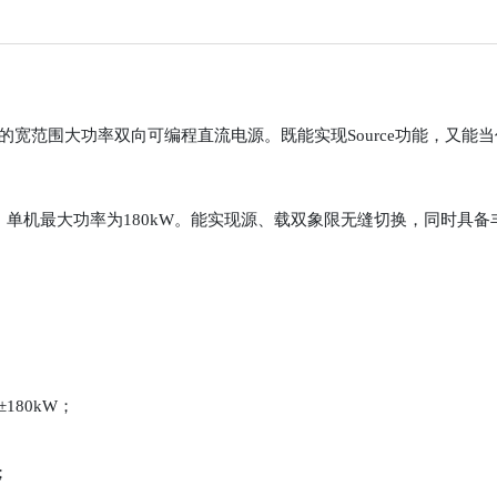
能的宽范围大功率双向可编程直流电源。既能实现Source功能，又
4500A，单机最大功率为180kW。能实现源、载双象限无缝切换，同
180kW；
；