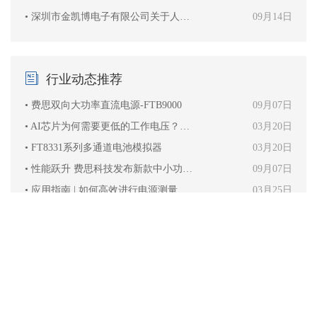
• 深圳市金凯博电子有限公司关于人才住房配租相关事项的公示
09月14日
行业动态推荐
• 费思双向大功率直流电源-FTB9000
09月07日
• AI芯片为何需要更低的工作电压？电源纹波和噪声测试又该如何进行？泰克MSO6B系列示波器
03月20日
• FT8331系列多通道电池模拟器
03月20日
• 性能跃升 费思科技发布新款中小功率电子负载
09月07日
• 应用指南 | 如何高效进行电源测量和分析
03月25日
服务热线
400-1818-170
广东·深圳·龙岗
布澜路137号赛兔科技园1栋3楼