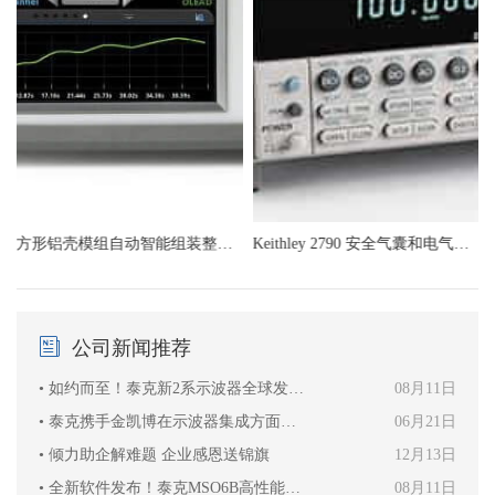
用表/数据采集/开关系统
方形铝壳模组自动智能组装整线系统
Keithley 2790 安全气囊和电气器件测试系统
公司新闻推荐
• 如约而至！泰克新2系示波器全球发布，打造个人测试终端新概念！
08月11日
• 泰克携手金凯博在示波器集成方面实现重大突破
06月21日
• 倾力助企解难题 企业感恩送锦旗
12月13日
• 全新软件发布！泰克MSO6B高性能示波器融合5G NR分析功能
08月11日