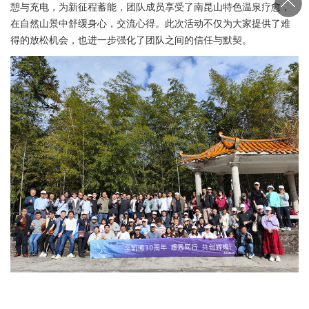
憩与充电，为新征程蓄能，团队成员享受了南昆山特色温泉疗愈，
在自然山景中舒缓身心，交流心得。此次活动不仅为大家提供了难
得的放松机会，也进一步强化了团队之间的信任与默契。